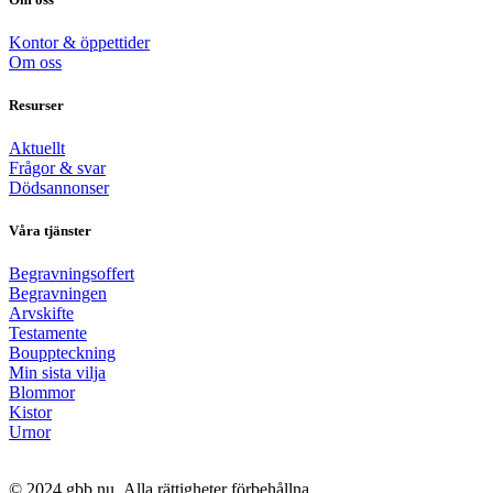
Kontor & öppettider
Om oss
Resurser
Aktuellt
Frågor & svar
Dödsannonser
Våra tjänster
Begravningsoffert
Begravningen
Arvskifte
Testamente
Bouppteckning
Min sista vilja
Blommor
Kistor
Urnor
© 2024 gbb.nu. Alla rättigheter förbehållna.